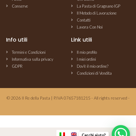
Conserve
La Pasta di Gragnano IGP
Il Metodo di Lavorazione
Contatti
Lavora Con Noi
Info utili
Link utili
Termini e Condizioni
Il mio profilo
Informativa sulla privacy
I miei ordini
GDPR
Dov'è il mio ordine?
Condizioni di Vendita
© 2026 Il Re della Pasta | P.IVA 07657181215 - All rights reserved -
Cerchi aiuto?