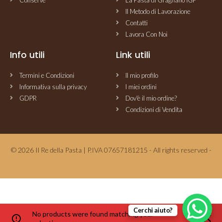
Conserve
La Pasta di Gragnano IGP
Il Metodo di Lavorazione
Contatti
Lavora Con Noi
Info utili
Link utili
Termini e Condizioni
Il mio profilo
Informativa sulla privacy
I miei ordini
GDPR
Dov'è il mio ordine?
Condizioni di Vendita
© 2026 Il Re della Pasta | P.IVA 07657181215 - All rights reserved -
Cerchi aiuto?
No products were found matching your