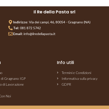
Il Re della Pasta srl
Indirizzo
: Via dei campi, 46, 80054 - Gragnano (NA)
Tel
: 081 872 5742
Email
: info@ilredellapasta.it
a
Info utili
mo
Termini e Condizioni
a di Gragnano IGP
Informativa sulla privacy
o di Lavorazione
GDPR
i
Con Noi