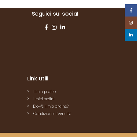
Face
Seguici sui social
Insta
linked
Link utili
Il mio profilo
I miei ordini
Dov'è il mio ordine?
Condizioni di Vendita