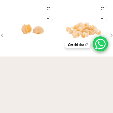
Cerchi aiuto?
Lumaconi
Tubettoni lisci
ADD TO CART
3,50
€
3,50
€
IVA inclusa
IVA inclusa
Qualità Certificata