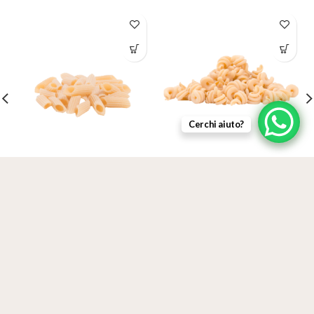
Cerchi aiuto?
Mezze penne rigate
Vesuviotti
ADD TO CART
3,50
€
3,50
€
IVA inclusa
IVA inclusa
Qualità Certificata