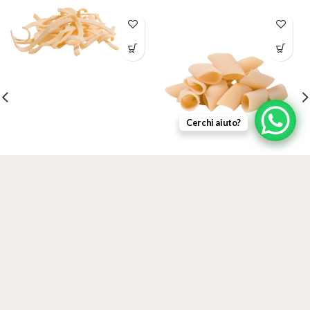
Cerchi aiuto?
Scialatielli
Pennone rigato
ADD TO CART
3,50
€
3,50
€
IVA inclusa
IVA inclusa
Qualità Certificata